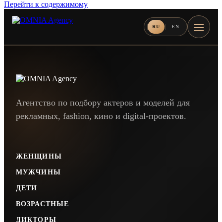
Перейти к содержимому
RU
EN
Кристина
Дарья
Алевтина
Елена
Пелагея
Диана
Диана
Елена
Нуар
Янжула
Сапожникова
Якунина
Житкова
Бойко
Руднева
Соколова
Агентство по подбору актеров и моделей для
рекламных, fashion, кино и digital-проектов.
ЖЕНЩИНЫ
МУЖЧИНЫ
ДЕТИ
ВОЗРАСТНЫЕ
ДИКТОРЫ