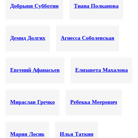
Добрыня Субботин
Тиана Полканова
Демид Долгих
Агнесса Соболевская
Евгений Афанасьев
Елизавета Махалова
Мираслав Гречко
Ребекка Меерович
Мария Лосик
Илья Таткин