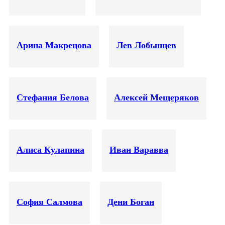
Арина Макрецова
Лев Лобынцев
Стефания Белова
Алексей Мещеряков
Алиса Кулапина
Иван Варавва
София Салмова
Дени Боган