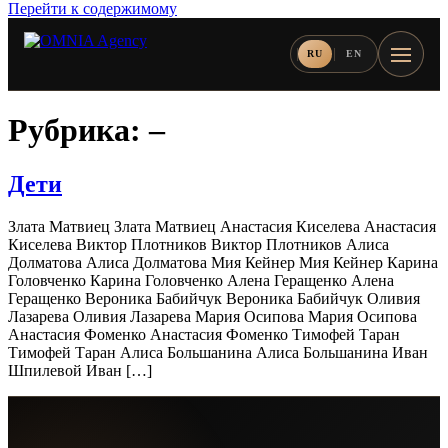
Перейти к содержимому
RU
EN
Рубрика:
–
Дети
Злата Матвиец Злата Матвиец Анастасия Киселева Анастасия
Киселева Виктор Плотников Виктор Плотников Алиса
Долматова Алиса Долматова Мия Кейнер Мия Кейнер Карина
Головченко Карина Головченко Алена Геращенко Алена
Геращенко Вероника Бабийчук Вероника Бабийчук Оливия
Лазарева Оливия Лазарева Мария Осипова Мария Осипова
Анастасия Фоменко Анастасия Фоменко Тимофей Таран
Тимофей Таран Алиса Большанина Алиса Большанина Иван
Шпилевой Иван […]