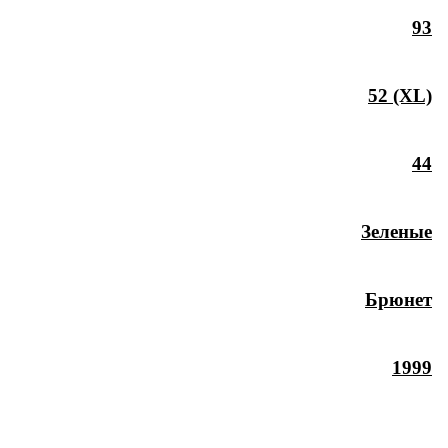
93
52 (XL)
44
Зеленые
Брюнет
1999