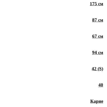
175 см
87 см
67 см
94 см
42 (S)
40
Карие