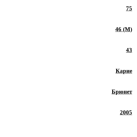
75
46 (M)
43
Карие
Брюнет
2005