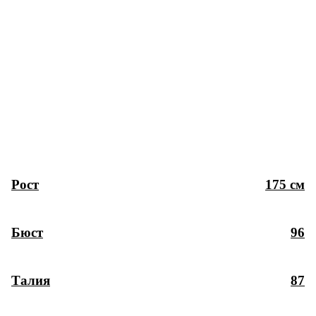
Рост
175 см
Бюст
96
Талия
87