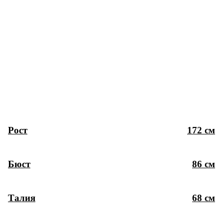
Рост
172 см
Бюст
86 см
Талия
68 см