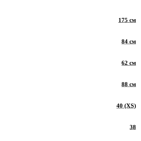
175 см
84 см
62 см
88 см
40 (XS)
38