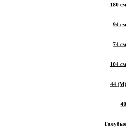
180 см
94 см
74 см
104 см
44 (M)
40
Голубые