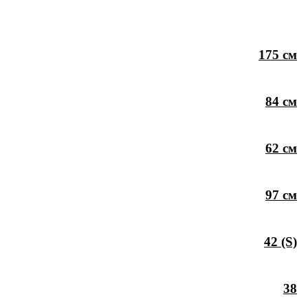
175 см
84 см
62 см
97 см
42 (S)
38