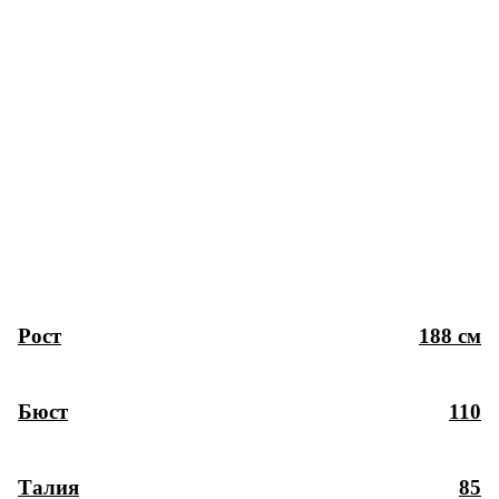
Рост
188 см
Бюст
110
Талия
85