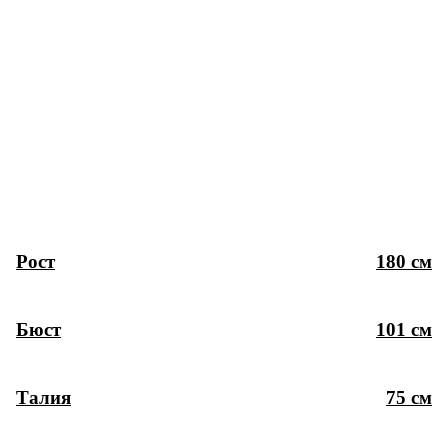
Рост
180 см
Бюст
101 см
Талия
75 см